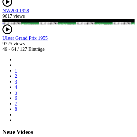
NW200 1958
9617 views
Ulster Grand Prix 1955
9725 views
49 - 64 / 127 Einträge
1
2
3
4
5
6
7
8
Neue Videos