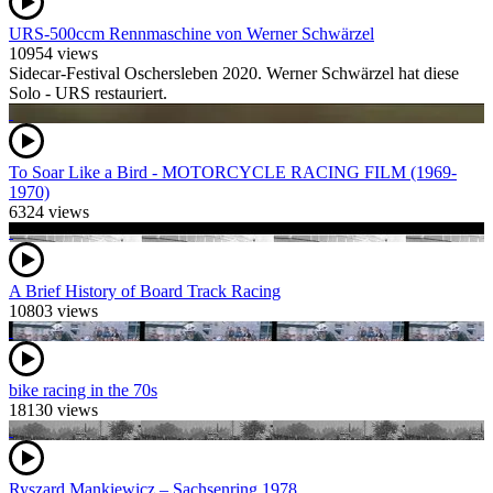
URS-500ccm Rennmaschine von Werner Schwärzel
10954 views
Sidecar-Festival Oschersleben 2020. Werner Schwärzel hat diese
Solo - URS restauriert.
To Soar Like a Bird - MOTORCYCLE RACING FILM (1969-
1970)
6324 views
A Brief History of Board Track Racing
10803 views
bike racing in the 70s
18130 views
Ryszard Mankiewicz – Sachsenring 1978