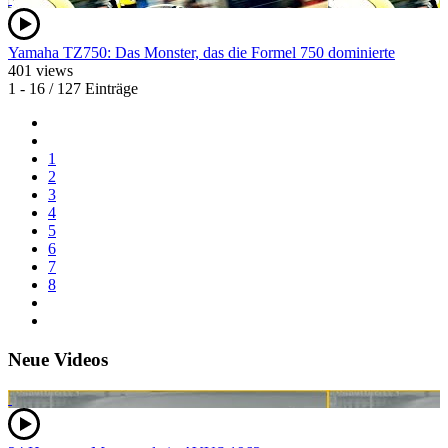
Yamaha TZ750: Das Monster, das die Formel 750 dominierte
401 views
1 - 16 / 127 Einträge
1
2
3
4
5
6
7
8
Neue Videos