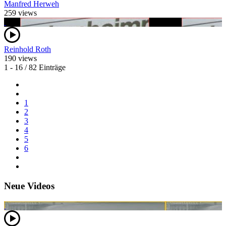
Manfred Herweh
259 views
Reinhold Roth
190 views
1 - 16 / 82 Einträge
1
2
3
4
5
6
Neue Videos